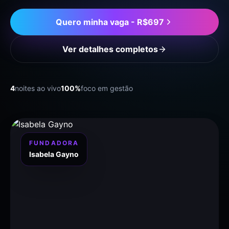
Quero minha vaga -
R$697
Ver detalhes completos
4
noites ao vivo
100%
foco em gestão
FUNDADORA
Isabela Gayno